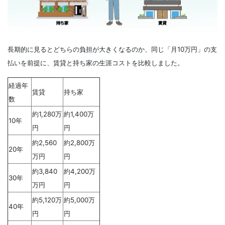
長期的に見るとどちらの負担が大きくなるのか、同じ「月10万円」の支
払いを前提に、賃貸と持ち家の生涯コストを比較しました。
経過年
賃貸
持ち家
数
約1,280万
約1,400万
10年
円
円
約2,560
約2,800万
20年
万円
円
約3,840
約4,200万
30年
万円
円
約5,120万
約5,000万
40年
円
円