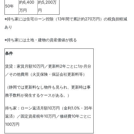
約6,400
約5,200万
50年
万円
円
※持ち家には住宅ローン控除（13年間で累計約270万円）の税負担軽減
あり
※持ち家には土地・建物の資産価値が残る
条件
賃貸：家賃月額10万円／更新料2年ごとに1か月分
／その他費用（火災保険・保証会社更新料等）
（静岡では更新料なし物件も見られ、更新時は事
務手数料が発生するケースがある。）
持ち家：ローン返済月額10万円（金利1.0%・35年
返済）／固定資産税年10万円／修繕費10年ごとに
100万円