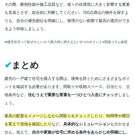
その際、断熱性能や施工品質など、後々の住環境に大きく影響する要素
も見落とさず、総合的に判断してください。100点満点の物件を探すよ
りも、自分の優先順位を明確にし、無理のない範囲で最高の選択ができ
るよう吟味しましょう。
➡建売住宅って恥ずかしいの？購入時に押さえたい6つのポイント※関連コラム参照
✔
まとめ
建売の一戸建て住宅を購入する際は、後悔を防ぐためにさまざまなポイ
ントを確認する必要があります。間取りや収納スペース、日当たり、立
地条件など、
住むうえで重要な要素を一つひとつ入念にチェック
しまし
ょう。
家具の配置をイメージしながら間取りをチェックしたり、時間帯や曜日
を変えて現地を確認したり
など、
具体的なシミュレーション
も欠かせま
せん。加えて、
自分や家族が住宅に求める条件をあらかじめ明確にし、