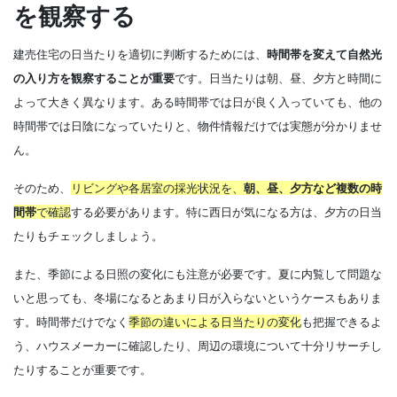
を観察する
建売住宅の日当たりを適切に判断するためには、
時間帯を変えて自然光
の入り方を観察することが重要
です。日当たりは朝、昼、夕方と時間に
よって大きく異なります。ある時間帯では日が良く入っていても、他の
時間帯では日陰になっていたりと、物件情報だけでは実態が分かりませ
ん。
そのため、
リビングや各居室の採光状況を、
朝、昼、夕方など複数の時
間帯
で確認
する
必要があります。特に西日が気になる方は、夕方の日当
たりもチェックしましょう。
また、季節による日照の変化にも注意が必要です。夏に内覧して問題な
いと思っても、冬場になるとあまり日が入らないというケースもありま
す。時間帯だけでなく
季節の違いによる日当たりの変化
も把握できるよ
う、ハウスメーカーに確認したり、周辺の環境について十分リサーチし
たりすることが重要です。