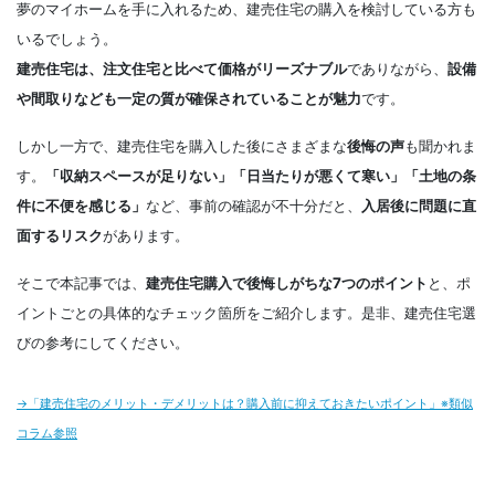
夢のマイホームを手に入れるため、建売住宅の購入を検討している方も
いるでしょう。
建売住宅は、注文住宅と比べて価格がリーズナブル
でありながら、
設備
や間取りなども一定の質が確保されていることが魅力
です。
しかし一方で、建売住宅を購入した後にさまざまな
後悔の声
も聞かれま
す。
「収納スペースが足りない」「日当たりが悪くて寒い」「土地の条
件に不便を感じる」
など、事前の確認が不十分だと、
入居後に問題に直
面するリスク
があります。
そこで本記事では、
建売住宅購入で後悔しがちな7つのポイント
と、ポ
イントごとの具体的なチェック箇所をご紹介します。是非、建売住宅選
びの参考にしてください。
→「建売住宅のメリット・デメリットは？購入前に抑えておきたいポイント」※類似
コラム参照