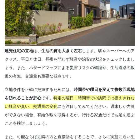
建売住宅の立地は、生活の質を大きく左右
します。駅やスーパーへのア
クセス、平日と休日、昼夜を問わず騒音や治安の状況をチェックしまし
ょう。また、ハザードマップによる災害リスクの確認や、生活道路の坂
道の有無、交通量も重要な観点です。
立地条件を正確に把握するためには、
時間帯や曜日を変えて複数回現地
を訪れることが肝心
です。
特定の曜日・時間帯での訪問では捉えきれな
い騒音や臭い、交通量の変化
にも注目
してみてください。週末しか内覧
ができない場合、有給休暇を取得するか、行ける家族だけでも足を運ぶ
ことを検討しましょう。
また、可能ならば近隣の方と直接話をすることで、さらに実態に近い生