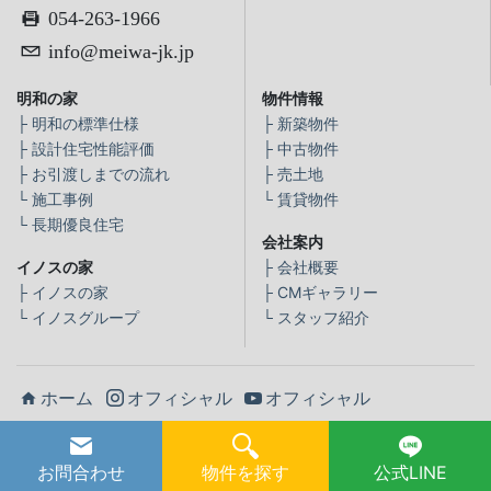
054-263-1966
info@meiwa-jk.jp
明和の家
物件情報
├
明和の標準仕様
├
新築物件
├
設計住宅性能評価
├
中古物件
├
お引渡しまでの流れ
├
売土地
└
施工事例
└
賃貸物件
└
長期優良住宅
会社案内
イノスの家
├
会社概要
├
イノスの家
├
CMギャラリー
└
イノスグループ
└
スタッフ紹介
ホーム
オフィシャル
オフィシャル
©Meiwa Juutaku Inc.
お問合わせ
物件を探す
公式LINE