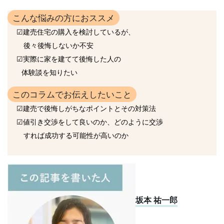
こんな悩みの方におススメ
☑
建売住宅の購入を検討しているが、
後々後悔しないか不安
☑
実際に家を建てて後悔した人の
体験談を知りたい
このコラムでお伝えしたいこと
☑
建売で後悔しがちなポイントとその対策法
☑
値引き交渉をして良いのか、どのように交渉
すれば成功する可能性が高いのか
坂本 祐一郎