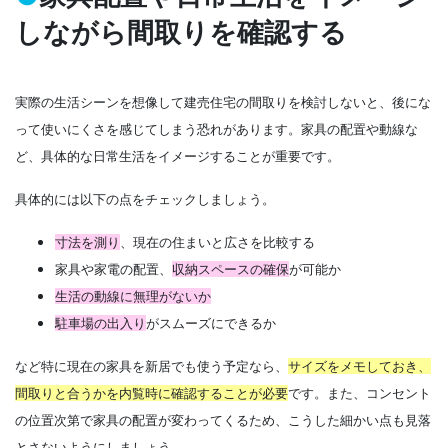
しながら間取りを確認する
実際の生活シーンを想像して建売住宅の間取りを検討しないと、後にな
って使いにくさを感じてしまう恐れがあります。家具の配置や動線な
ど、具体的な日常生活をイメージすることが重要です。
具体的には以下の点をチェックしましょう。
寸法を測り
、現在の住まいと広さを比較する
家具や家電の配置、
収納スペースの確保
が可能か
生活の動線に無理がないか
駐車場の出入り
がスムーズにできるか
など
特に
現在の家具を新居でも使う予定なら、
サイズをメモしておき、
間取りと合うかを内覧時に確認
することが必要
です。また、コンセント
の位置次第で家具の配置が変わってくるため、こうした細かい点も見落
とさないようにしましょう。