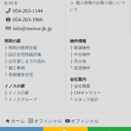
個人情報のお取り扱いにつ
5-11-5
いて
054-263-1144
054-263-1966
info@meiwa-jk.jp
明和の家
物件情報
├
明和の標準仕様
├
新築物件
├
設計住宅性能評価
├
中古物件
├
お引渡しまでの流れ
├
売土地
└
施工事例
└
賃貸物件
└
長期優良住宅
会社案内
イノスの家
├
会社概要
├
イノスの家
├
CMギャラリー
└
イノスグループ
└
スタッフ紹介
ホーム
オフィシャル
オフィシャル
©Meiwa Juutaku Inc.