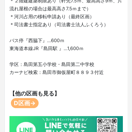
＊２階建建築制限あり（軒先7.5ｍ、最高高さ9ｍ、片
流れ屋根の場合は最高高さ7.5ｍまで）
＊河川占用の移転申請あり（最終区画）
＊司法書士指定あり（司法書士法人ふくろう）
バス停『西脇下』…600ｍ
東海道本線JR『島田駅 』…1,600ｍ
学区：島田第五小学校・島田第二中学校
カーナビ検索：島田市御仮屋町８８９３付近
【他の区画も見る】
D区画→