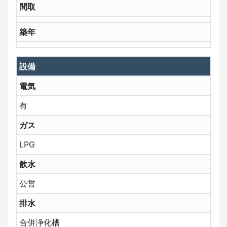
間取
築年
設備
電気
有
ガス
LPG
飲水
公営
排水
合併浄化槽