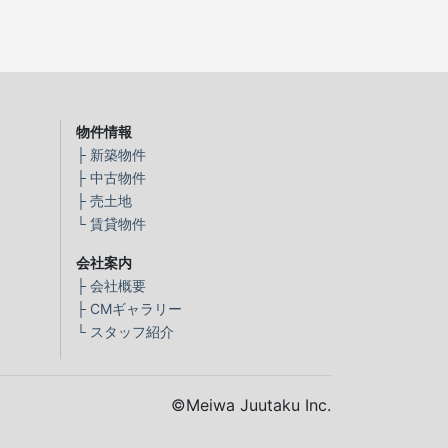
物件情報
├
新築物件
├
中古物件
├
売土地
└
賃貸物件
会社案内
├
会社概要
├
CMギャラリー
└
スタッフ紹介
©Meiwa Juutaku Inc.