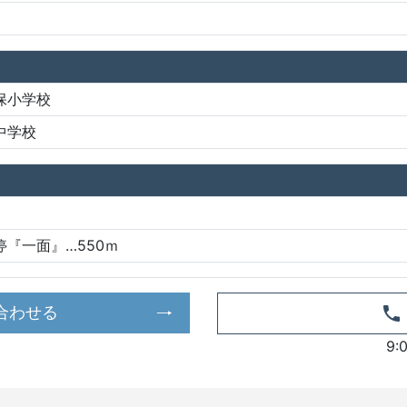
保小学校
中学校
停『一面』…550ｍ
合わせる
9: