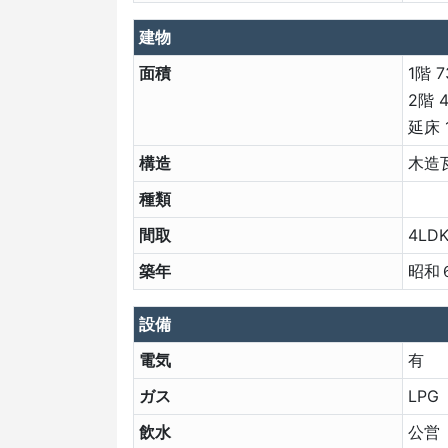
建物
面積
1階 7
2階 4
延床 1
構造
木造
種類
間取
4LD
築年
昭和
設備
電気
有
ガス
LPG
飲水
公営