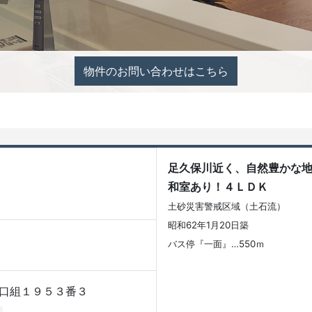
物件のお問い合わせはこちら
足久保川近く、自然豊かな
和室あり！４ＬＤＫ
土砂災害警戒区域（土石流）
昭和62年1月20日築
バス停『一面』…550ｍ
口組１９５３番３