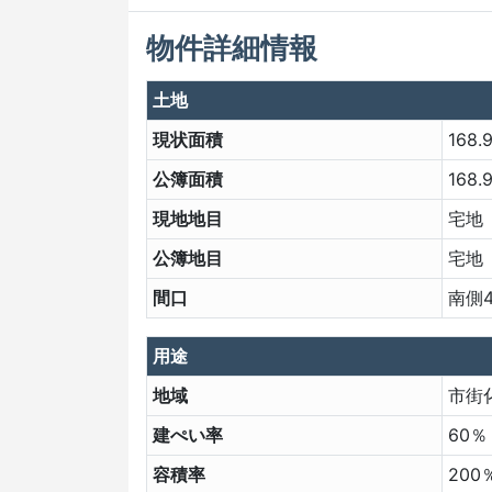
物件詳細情報
土地
現状面積
168.
公簿面積
168.
現地地目
宅地
公簿地目
宅地
間口
南側4
用途
地域
市街
建ぺい率
60％
容積率
200