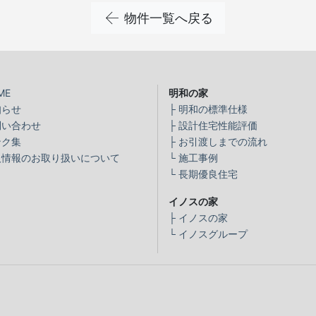
物件一覧へ戻る
ME
明和の家
知らせ
├
明和の標準仕様
問い合わせ
├
設計住宅性能評価
ンク集
├
お引渡しまでの流れ
人情報のお取り扱いについて
└
施工事例
└
長期優良住宅
イノスの家
├
イノスの家
└
イノスグループ