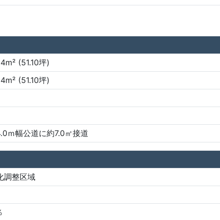
94m² (51.10坪)
94m² (51.10坪)
.0ｍ幅公道に約7.0㎡接道
化調整区域
％