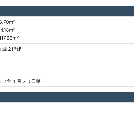
3.70m²
4.18m²
17.86m²
瓦葺２階建
K
６２年１月２０日築