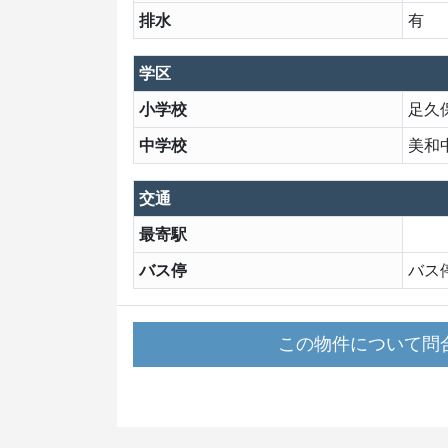
排水
有
学区
小学校
足久
中学校
美和
交通
最寄駅
バス停
バス
この物件について
問