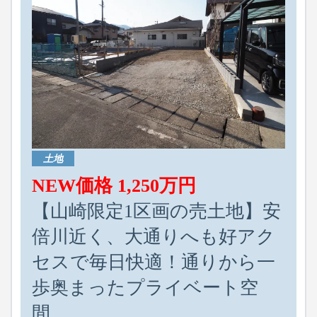
土地
NEW価格 1,250万円
【山崎限定1区画の売土地】安
倍川近く、大通りへも好アク
セスで毎日快適！通りから一
歩奥まったプライベート空
間。