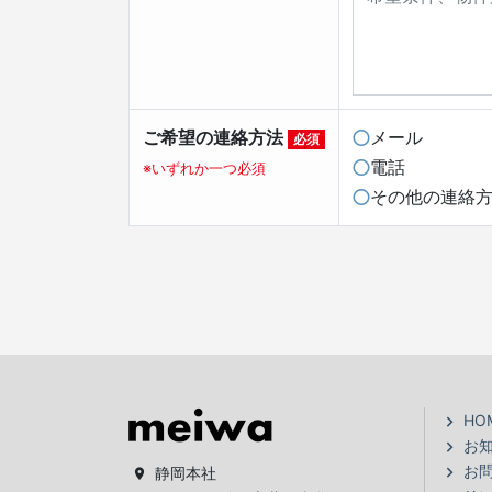
ご希望の連絡方法
メール
必須
電話
※いずれか一つ必須
その他の連絡
HO
お
お
静岡本社